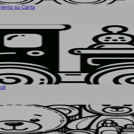
imento su Carta
oli