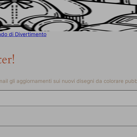
ndo di Divertimento
ter!
-mail gli aggiornamenti sui nuovi disegni da colorare pubbl