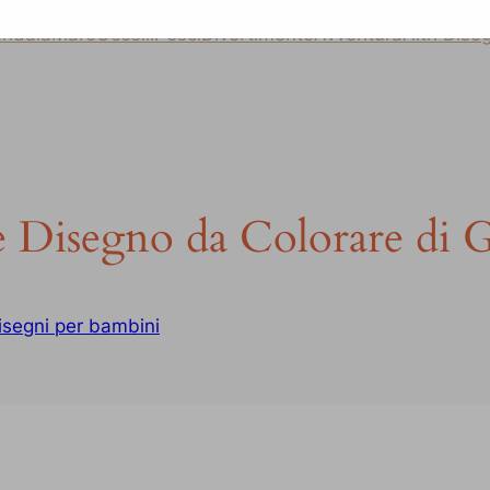
ndala
Mare
Uccelli
Pesci
Divertimento
Avventura
Altri Dise
e Disegno da Colorare di G
isegni per bambini