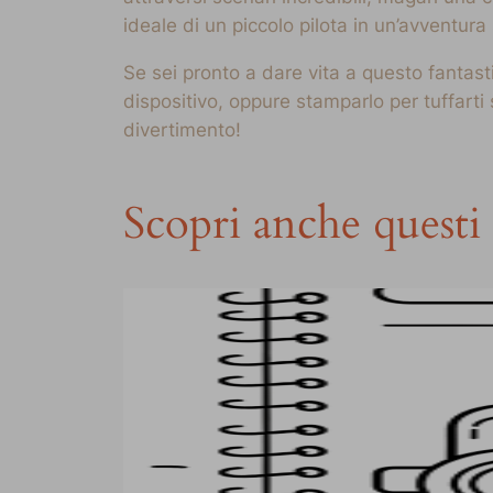
ideale di un piccolo pilota in un’avventura
Se sei pronto a dare vita a questo fantast
dispositivo, oppure stamparlo per tuffarti 
divertimento!
Scopri anche questi 