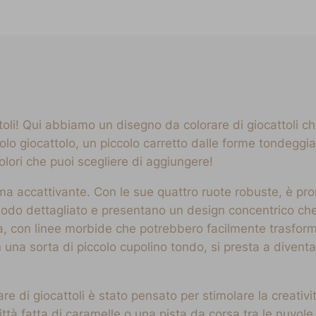
oli! Qui abbiamo un disegno da colorare di giocattoli c
olo giocattolo, un piccolo carretto dalle forme tondeggia
olori che puoi scegliere di aggiungere!
a accattivante. Con le sue quattro ruote robuste, è pron
modo dettagliato e presentano un design concentrico che
scia, con linee morbide che potrebbero facilmente trasform
n una sorta di piccolo cupolino tondo, si presta a divent
re di giocattoli è stato pensato per stimolare la creati
 città fatta di caramelle o una pista da corsa tra le nuv