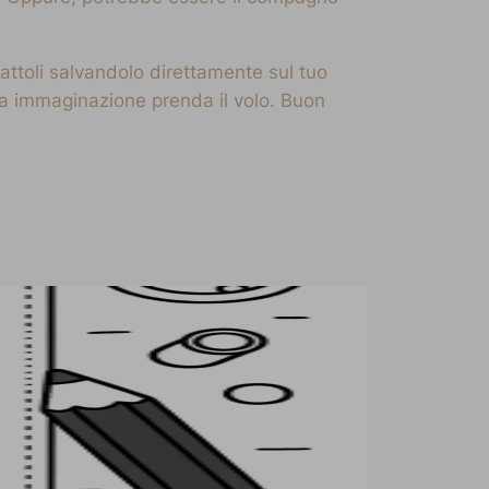
cattoli salvandolo direttamente sul tuo
 tua immaginazione prenda il volo. Buon