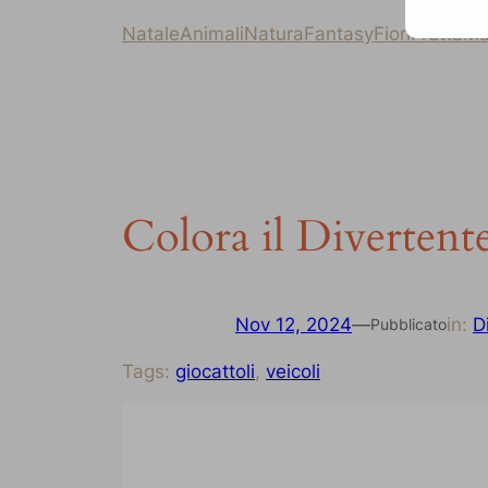
Natale
Animali
Natura
Fantasy
Fiori
Frutta
Ma
Colora il Divertent
Nov 12, 2024
—
in:
D
Pubblicato
Tags:
giocattoli
, 
veicoli