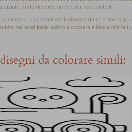
 spaziale. Tutto dipende da te e dai tuoi pastelli!
ico disegno, puoi scaricare il disegno da colorare di gio
subito nell’arte! Inizia subito a colorare e lascia che la
disegni da colorare simili: