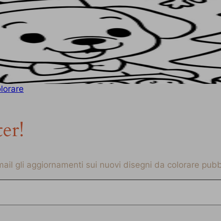
lorare
ter!
-mail gli aggiornamenti sui nuovi disegni da colorare pubbl