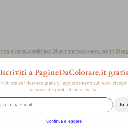
ndala
Mare
Uccelli
Pesci
Divertimento
Avventura
Altri Dise
Iscriviti a PagineDaColorare.it grati
criviti ora per ricevere gratis gli aggiornamenti sui nuovi disegni
colorare che pubblichiamo, via mail
..
Iscri
Continua a leggere