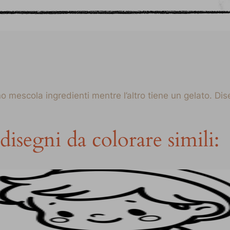
 mescola ingredienti mentre l’altro tiene un gelato. Dis
disegni da colorare simili: