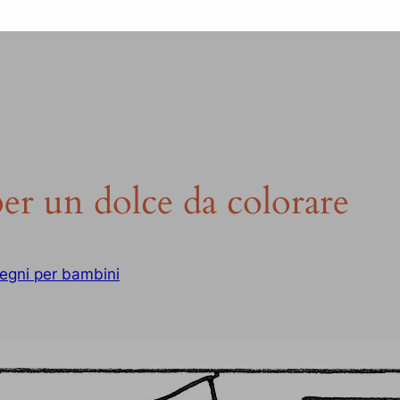
er un dolce da colorare
egni per bambini