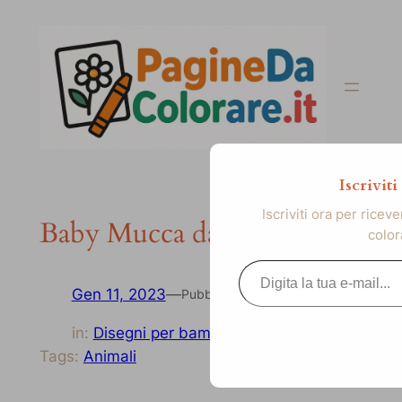
Vai
al
contenuto
Iscrivit
Iscriviti ora per ricev
Baby Mucca da colorare
color
Digita la tua e-mail...
Gen 11, 2023
—
Pubblicato
in:
Disegni per bambini
Tags:
Animali