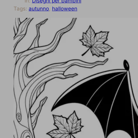
in:
Disegni per bambini
Tags:
autunno
, 
halloween