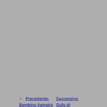
←
Precedente:
Successivo:
Bambino Vampiro
Gufo di