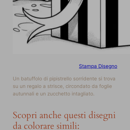
Stampa Disegno
Un batuffolo di pipistrello sorridente si trova
su un regalo a strisce, circondato da foglie
autunnali e un zucchetto intagliato.
Scopri anche questi disegni
da colorare simili: