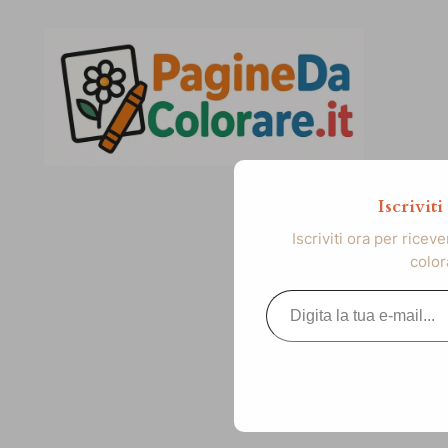
Vai
al
contenuto
Iscrivit
Iscriviti ora per ricev
color
Digita la tua e-mail...