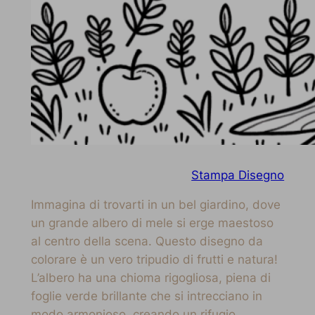
Stampa Disegno
Immagina di trovarti in un bel giardino, dove
un grande albero di mele si erge maestoso
al centro della scena. Questo disegno da
colorare è un vero tripudio di frutti e natura!
L’albero ha una chioma rigogliosa, piena di
foglie verde brillante che si intrecciano in
modo armonioso, creando un rifugio