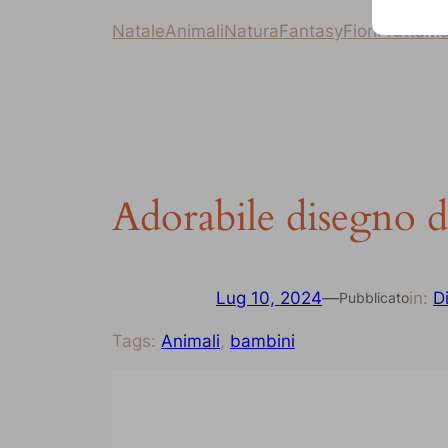
Natale
Animali
Natura
Fantasy
Fiori
Frutta
Ma
Adorabile disegno d
Lug 10, 2024
—
in:
D
Pubblicato
Tags:
Animali
, 
bambini