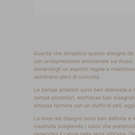
Guarda che simpatico questo disegno da co
con un’espressione amichevole sul muso. La
donandogli un aspetto regale e maestoso. 
sembrano pieni di curiosità.
Le zampe anteriori sono ben delineate e r
zampe posteriori, anch’esse ben disegnat
sinuosa termina con un ciuffo di peli, ag
Le linee del disegno sono ben definite e m
creatività scegliendo i colori che preferis
rispecchia il calore della terra africana. O