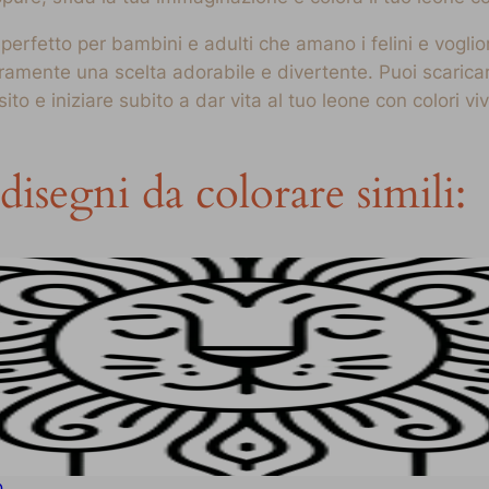
erfetto per bambini e adulti che amano i felini e voglio
uramente una scelta adorabile e divertente. Puoi scarica
o e iniziare subito a dar vita al tuo leone con colori viva
disegni da colorare simili:
o