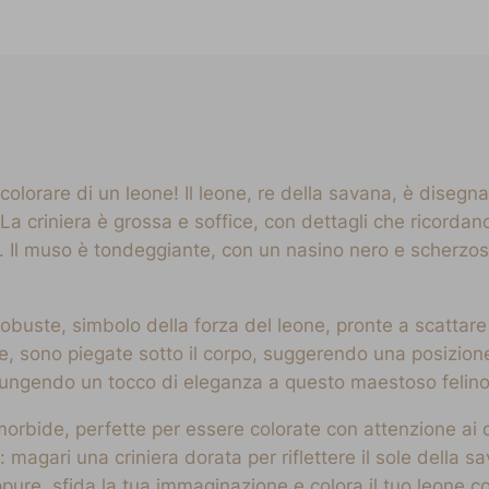
lorare di un leone! Il leone, re della savana, è disegna
 criniera è grossa e soffice, con dettagli che ricordano 
Il muso è tondeggiante, con un nasino nero e scherzoso,
obuste, simbolo della forza del leone, pronte a scattare
e, sono piegate sotto il corpo, suggerendo una posizion
giungendo un tocco di eleganza a questo maestoso felino
orbide, perfette per essere colorate con attenzione ai de
ci: magari una criniera dorata per riflettere il sole della
ppure, sfida la tua immaginazione e colora il tuo leone con