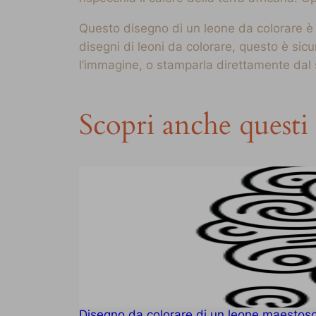
Questo disegno di un leone da colorare è p
disegni di leoni da colorare, questo è sic
l’immagine, o stamparla direttamente dal sit
Scopri anche questi 
Disegno da colorare di un leone maestos