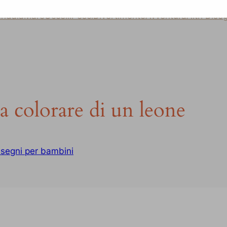
ndala
Mare
Uccelli
Pesci
Divertimento
Avventura
Altri Dise
a colorare di un leone
isegni per bambini