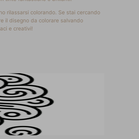
no rilassarsi colorando. Se stai cercando
re il disegno da colorare salvando
ci e creativi!