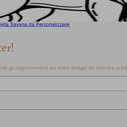
della Savana da Personalizzare
ter!
-mail gli aggiornamenti sui nuovi disegni da colorare pubbl