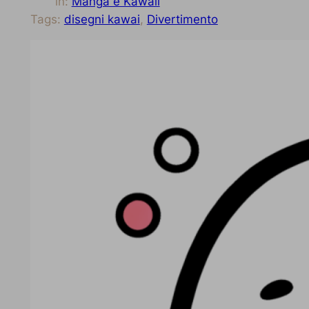
in:
Manga e Kawaii
Tags:
disegni kawai
, 
Divertimento