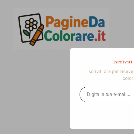
Vai
al
contenuto
Iscrivit
Iscriviti ora per ricev
color
Digita la tua e-mail...