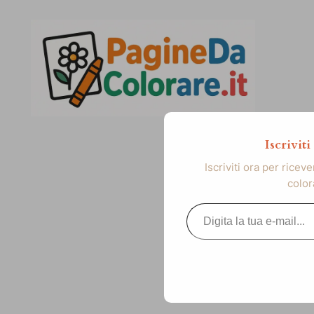
Vai
al
contenuto
Iscrivit
Iscriviti ora per ricev
color
Digita la tua e-mail...