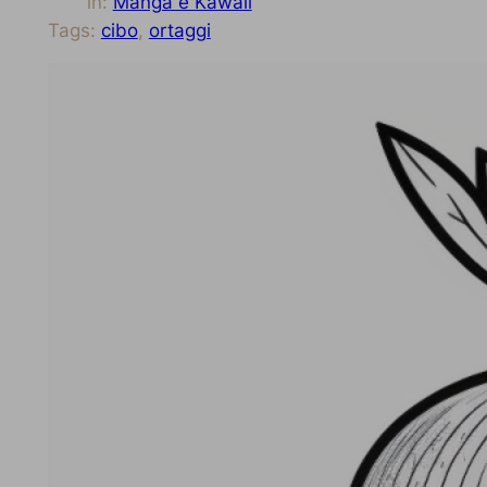
in:
Manga e Kawaii
Tags:
cibo
, 
ortaggi